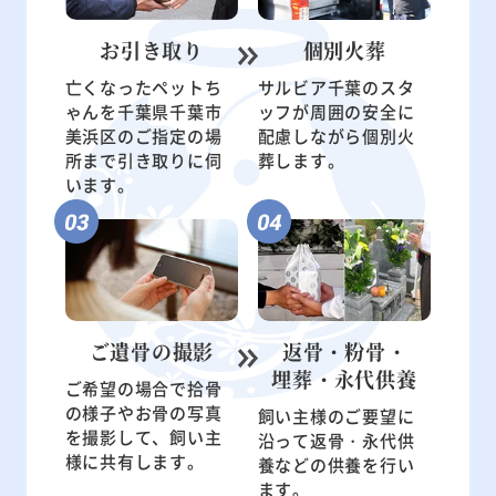
お引き取り
個別火葬
亡くなったペットち
サルビア千葉のスタ
ゃんを千葉県千葉市
ッフが周囲の安全に
美浜区のご指定の場
配慮しながら個別火
所まで引き取りに伺
葬します。
います。
ご遺骨の
撮影
返骨・粉骨・
埋葬・永代供養
ご希望の場合で拾骨
の様子やお骨の写真
飼い主様のご要望に
を撮影して、飼い主
沿って返骨・永代供
様に共有します。
養などの供養を行い
ます。