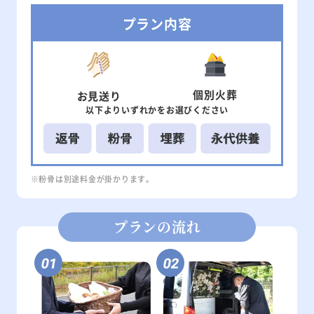
プラン内容
個別
火葬
お見送り
以下より
いずれかを
お選びください
※粉骨は別途料金が掛かります。
プランの流れ