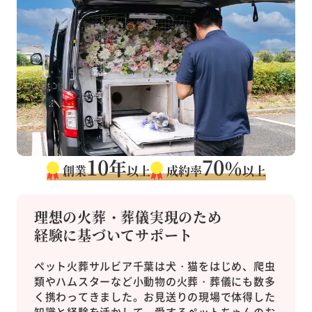
10
70
年
％
創業
以上
成約率
以上
理想の火葬・葬儀実現のため
経験に基づいてサポート
ペット火葬サルビア千葉は犬・猫をはじめ、爬虫
類やハムスターなど小動物の火葬・葬儀にも数多
く携わってきました。お見送りの現場で体得した
知識と経験を活かして、愛するペットちゃんのお