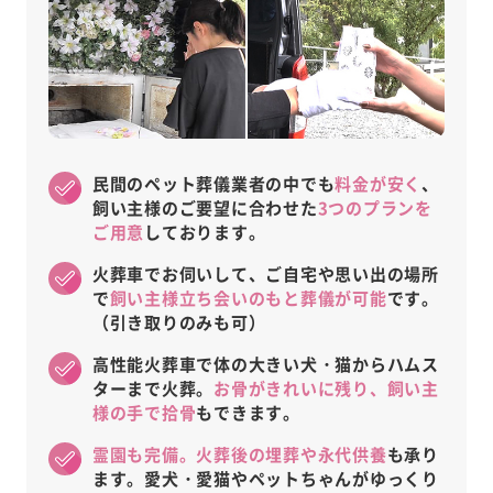
たらいいですか。
民間のペット葬儀業者の中でも
料金が安く
、
飼い主様のご要望に合わせた
3つのプランを
ご用意
しております。
火葬車でお伺いして、ご自宅や思い出の場所
で
飼い主様立ち会いのもと葬儀が可能
です。
（引き取りのみも可）
高性能火葬車で体の大きい犬・猫からハムス
ターまで火葬。
お骨がきれいに残り、飼い主
様の手で拾骨
もできます。
霊園も完備。火葬後の埋葬や永代供養
も承り
ます。愛犬・愛猫やペットちゃんがゆっくり