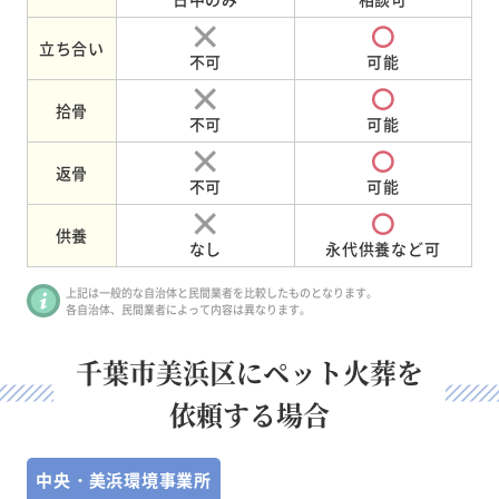
立ち合い
不可
可能
拾骨
不可
可能
返骨
不可
可能
供養
なし
永代供養など可
上記は一般的な自治体と民間業者を比較したものとなります。
各自治体、民間業者によって内容は異なります。
千葉市美浜区にペット火葬を
依頼する場合
中央・美浜環境事業所