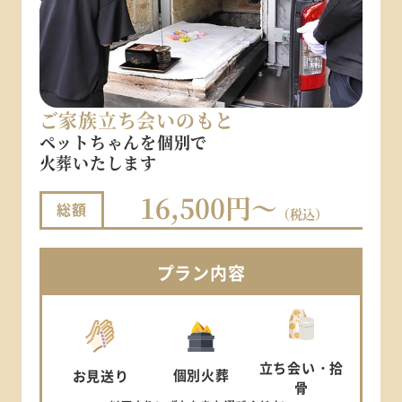
ご家族立ち会いのもと
ペットちゃんを個別で
火葬いたします
16,500円～
総額
（税込）
プラン
内容
立ち会い
・拾
個別
火葬
お見送り
骨