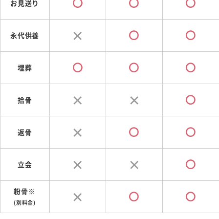
お見送り
永代供養
埋葬
拾骨
返骨
立会
粉骨※
(別料金)