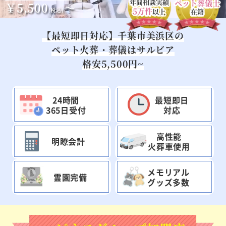
年間相談実績
ペット葬儀士
￥5,500
～
5万件
(税込)
以上
在籍
【最短即日対応】千葉市美浜区の
ペット火葬・葬儀はサルビア
格安5,500円~
24時間
最短即日
365日受付
対応
高性能
明瞭会計
火葬車使用
メモリアル
霊園完備
グッズ多数