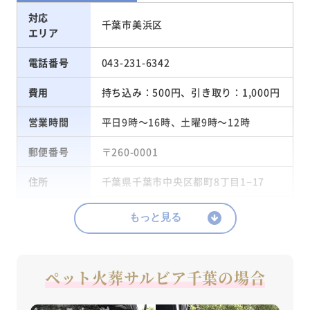
対応
千葉市美浜区
エリア
電話番号
043-231-6342
費用
持ち込み：500円、引き取り：1,000円
営業時間
平日9時～16時、土曜9時～12時
郵便番号
〒260-0001
住所
千葉県千葉市中央区都町8丁目1−17
定休日
日曜・祝日・年末年始
もっと見る
千葉都市モノレール「都賀駅」から車
アクセス
で約8分
ペット火葬サルビア千葉の場合
千葉市：よくあるご質問（FAQ）：動
参考URL
物（ペット）が亡くなった時はどうし