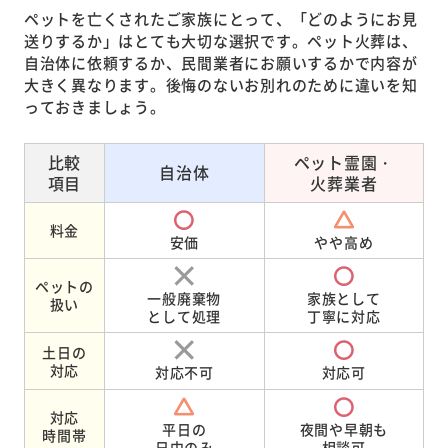
ペットを亡くされたご家族にとって、「どのようにお見
送りするか」はとても大切な選択です。ペット火葬は、
自治体に依頼するか、民間業者にお願いするかで内容が
大きく異なります。後悔のないお別れのために違いを知
っておきましょう。
比較
ペット霊園・
自治体
項目
火葬業者
料金
安価
やや高め
ペットの
一般廃棄物
家族として
扱い
として処理
丁寧に対応
土日の
対応
対応不可
対応可
対応
平日の
夜間や早朝も
時間帯
日中のみ
相談可