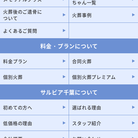
ちゃん一覧
四街道市
茂原市
火葬後のご遺骨に
火葬事例
ついて
君津市
香取市
八街市
袖ケ浦市
よくあるご質問
旭市
白井市
料金・プランについて
東金市
銚子市
富里市
山武市
料金プラン
合同火葬
大網白里市
館山市
個別火葬
個別火葬プレミアム
富津市
いすみ市
サルビア千葉について
南房総市
匝瑳市
鴨川市
勝浦市
初めての方へ
選ばれる理由
横芝光町
栄町
低価格の理由
スタッフ紹介
酒々井町
九十九里町
多古町
東庄町