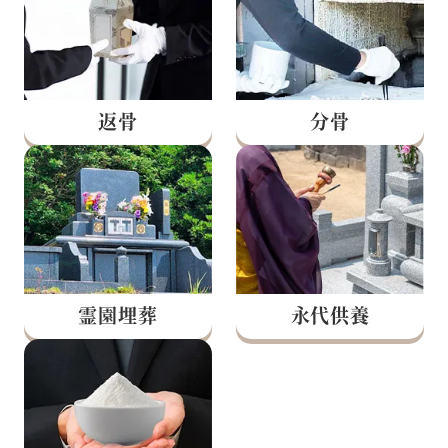
返骨
分骨
永代供養
霊園埋葬