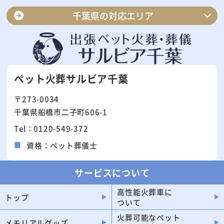
千葉県の対応エリア
千葉市中央区
千葉市花見川区
千葉市稲毛区
千葉市若葉区
ペット火葬サルビア千葉
千葉市美浜区
千葉市緑区
〒273-0034
船橋市
松戸市
千葉県船橋市二子町606-1
市川市
柏市
Tel：0120-549-372
市原市
流山市
資格：ペット葬儀士
八千代市
習志野市
佐倉市
浦安市
サービスについて
野田市
木更津市
高性能火葬車に
トップ
ついて
我孫子市
成田市
火葬可能なペット
印西市
鎌ケ谷市
メモリアルグッズ